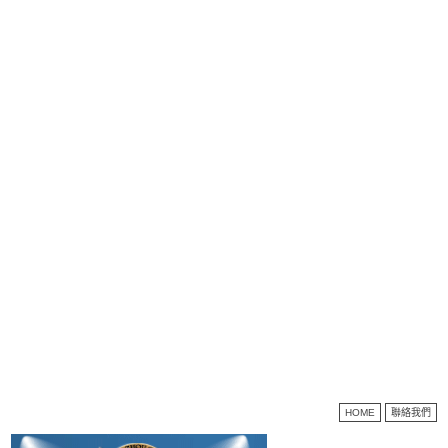
HOME
聯絡我們