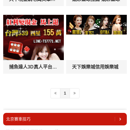
捕魚達人3D真人平台百家樂連贏4局以上即可取得紅利無上限
天下娛樂城信用娛樂城
1
北京賽車技巧