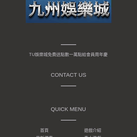
TU娛樂城免費送點數一萬點給會員周年慶
CONTACT US
QUICK MENU
首頁
遊戲介紹