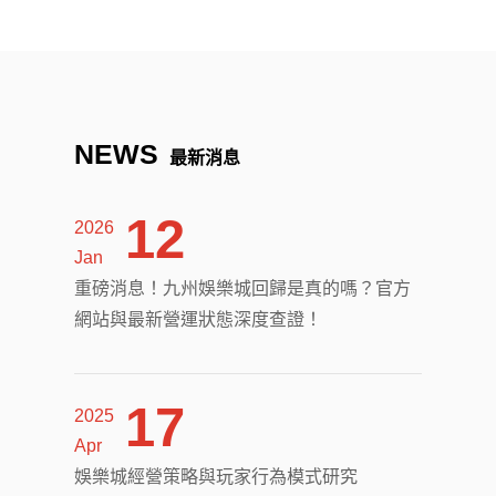
12
2026
Jan
新手必收藏！從體驗金到返水率，最適合入
門玩家的娛樂城推薦名單總整理！
NEWS
最新消息
12
2026
Jan
重磅消息！九州娛樂城回歸是真的嗎？官方
網站與最新營運狀態深度查證！
17
2025
Apr
娛樂城經營策略與玩家行為模式研究