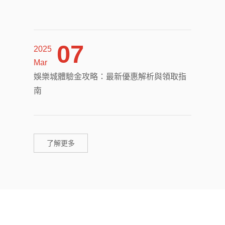
07
2025
Mar
娛樂城體驗金攻略：最新優惠解析與領取指
南
17
2024
Dec
了解更多
THA無法登入衝擊玩家體驗，這些解決方法
你一定要知道！
17
2024
Dec