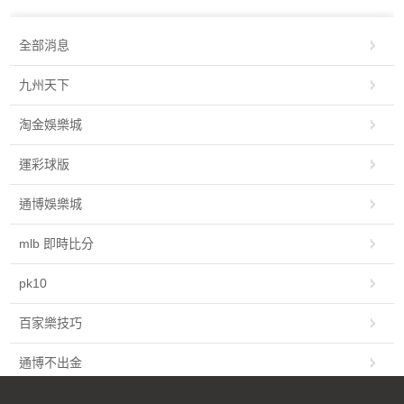
全部消息
九州天下
淘金娛樂城
運彩球版
通博娛樂城
mlb 即時比分
pk10
百家樂技巧
通博不出金
賽事表