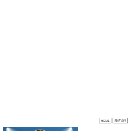
HOME
聯絡我們