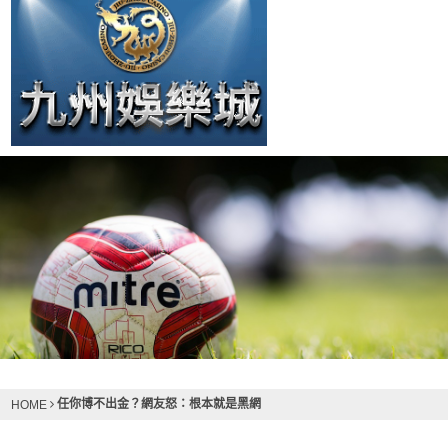
任你博不出金？網友怒：根本就是黑網
HOME