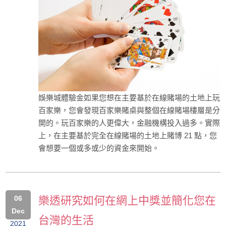
娛樂城體驗金如果您想在主要基於在線賭場的土地上玩
百家樂，您會發現百家樂賭桌與整個在線賭場樓層是分
開的。玩百家樂的人更偉大，金融機構投入過多。實際
上，在主要基於完全在線賭場的土地上賭博 21 點，您
會想要一個或多或少的資金來開始。
樂透研究如何在網上中獎並簡化您在
06
Dec
台灣的生活
2021