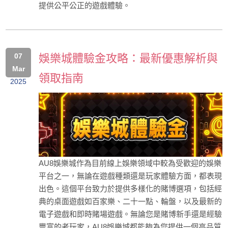
提供公平公正的遊戲體驗。
娛樂城體驗金攻略：最新優惠解析與
07
Mar
領取指南
2025
AU8娛樂城作為目前線上娛樂領域中較為受歡迎的娛樂
平台之一，無論在遊戲種類還是玩家體驗方面，都表現
出色。這個平台致力於提供多樣化的賭博選項，包括經
典的桌面遊戲如百家樂、二十一點、輪盤，以及最新的
電子遊戲和即時賭場遊戲。無論您是賭博新手還是經驗
豐富的老玩家，AU8娛樂城都能夠為您提供一個高品質