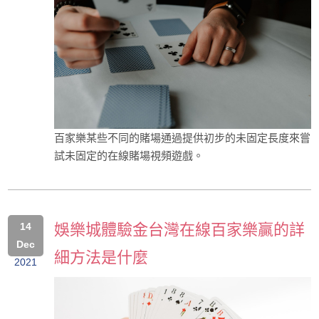
百家樂某些不同的賭場通過提供初步的未固定長度來嘗
試未固定的在線賭場視頻遊戲。
娛樂城體驗金台灣在線百家樂贏的詳
14
Dec
細方法是什麼
2021