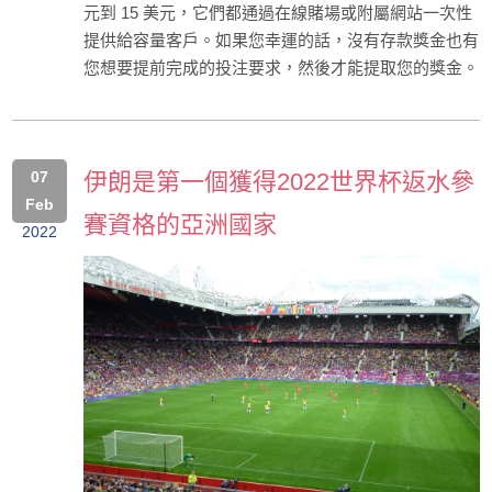
元到 15 美元，它們都通過在線賭場或附屬網站一次性
提供給容量客戶。如果您幸運的話，沒有存款獎金也有
您想要提前完成的投注要求，然後才能提取您的獎金。
伊朗是第一個獲得2022世界杯返水參
07
Feb
賽資格的亞洲國家
2022